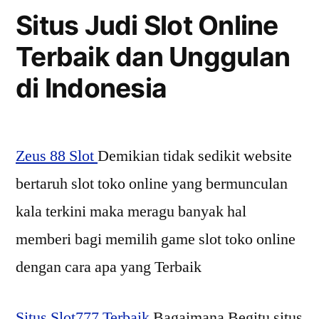
Situs Judi Slot Online
Terbaik dan Unggulan
di Indonesia
Zeus 88 Slot
Demikian tidak sedikit website
bertaruh slot toko online yang bermunculan
kala terkini maka meragu banyak hal
memberi bagi memilih game slot toko online
dengan cara apa yang Terbaik
Situs Slot777 Terbaik
Bagaimana Begitu situs