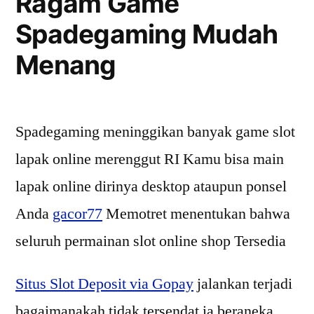
Ragam Game
Spadegaming Mudah
Menang
Spadegaming meninggikan banyak game slot
lapak online merenggut RI Kamu bisa main
lapak online dirinya desktop ataupun ponsel
Anda
gacor77
Memotret menentukan bahwa
seluruh permainan slot online shop Tersedia
Situs Slot Deposit via Gopay
jalankan terjadi
bagaimanakah tidak tersendat ia beraneka