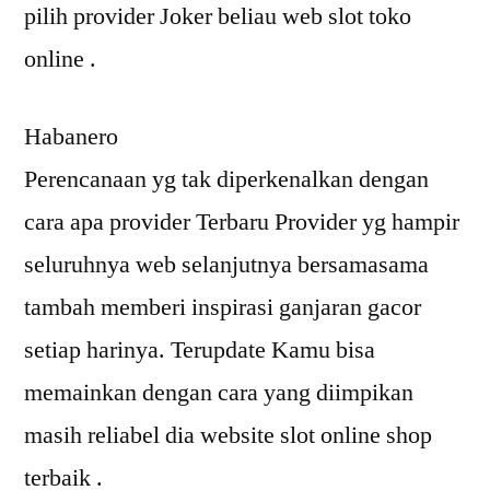
pilih provider Joker beliau web slot toko
online .
Habanero
Perencanaan yg tak diperkenalkan dengan
cara apa provider Terbaru Provider yg hampir
seluruhnya web selanjutnya bersamasama
tambah memberi inspirasi ganjaran gacor
setiap harinya. Terupdate Kamu bisa
memainkan dengan cara yang diimpikan
masih reliabel dia website slot online shop
terbaik .