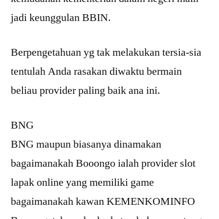
jadi keunggulan BBIN.
Berpengetahuan yg tak melakukan tersia-sia
tentulah Anda rasakan diwaktu bermain
beliau provider paling baik ana ini.
BNG
BNG maupun biasanya dinamakan
bagaimanakah Booongo ialah provider slot
lapak online yang memiliki game
bagaimanakah kawan KEMENKOMINFO