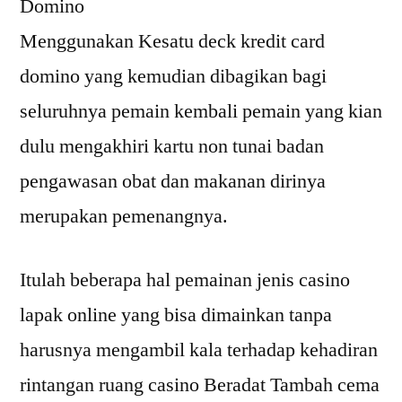
Domino
Menggunakan Kesatu deck kredit card
domino yang kemudian dibagikan bagi
seluruhnya pemain kembali pemain yang kian
dulu mengakhiri kartu non tunai badan
pengawasan obat dan makanan dirinya
merupakan pemenangnya.
Itulah beberapa hal pemainan jenis casino
lapak online yang bisa dimainkan tanpa
harusnya mengambil kala terhadap kehadiran
rintangan ruang casino Beradat Tambah cema