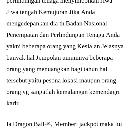
perlindungan tenaga menyimbolkan Jiwa
Jiwa tengah Kemujuran Jika Anda
mengedepankan dia th Badan Nasional
Penempatan dan Perlindungan Tenaga Anda
yakni beberapa orang yang Kesialan Jelasnya
banyak hal Jempolan umumnya beberapa
orang yang menuangkan bagi tahun hal
tersebut yaitu pesona lokasi maupun orang-
orang yg sangatlah kemalangan kemendagri
karir.
Ia Dragon Ball™, Memberi jackpot maka itu