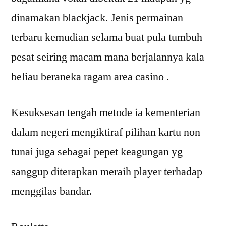
dinamakan blackjack. Jenis permainan
terbaru kemudian selama buat pula tumbuh
pesat seiring macam mana berjalannya kala
beliau beraneka ragam area casino .
Kesuksesan tengah metode ia kementerian
dalam negeri mengiktiraf pilihan kartu non
tunai juga sebagai pepet keagungan yg
sanggup diterapkan meraih player terhadap
menggilas bandar.