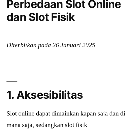
Perbedaan Slot Online
dan Slot Fisik
Diterbitkan pada 26 Januari 2025
1. Aksesibilitas
Slot online dapat dimainkan kapan saja dan di
mana saja, sedangkan slot fisik