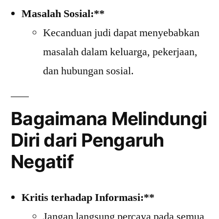
Masalah Sosial:**
Kecanduan judi dapat menyebabkan
masalah dalam keluarga, pekerjaan,
dan hubungan sosial.
Bagaimana Melindungi
Diri dari Pengaruh
Negatif
Kritis terhadap Informasi:**
Jangan langsung percaya pada semua