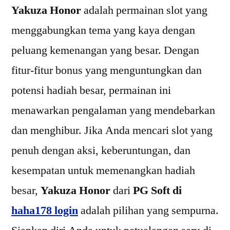
Yakuza Honor
adalah permainan slot yang
menggabungkan tema yang kaya dengan
peluang kemenangan yang besar. Dengan
fitur-fitur bonus yang menguntungkan dan
potensi hadiah besar, permainan ini
menawarkan pengalaman yang mendebarkan
dan menghibur. Jika Anda mencari slot yang
penuh dengan aksi, keberuntungan, dan
kesempatan untuk memenangkan hadiah
besar,
Yakuza Honor
dari
PG Soft di
haha178 login
adalah pilihan yang sempurna.