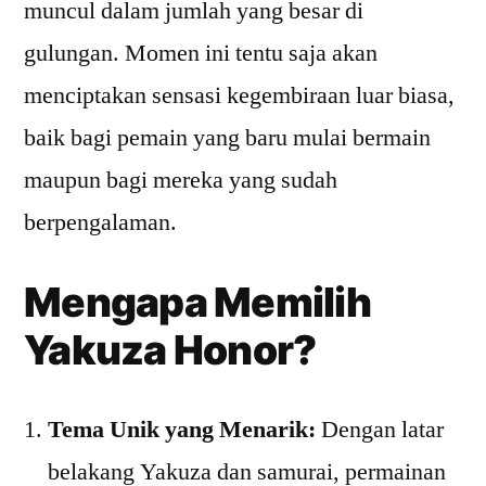
muncul dalam jumlah yang besar di
gulungan. Momen ini tentu saja akan
menciptakan sensasi kegembiraan luar biasa,
baik bagi pemain yang baru mulai bermain
maupun bagi mereka yang sudah
berpengalaman.
Mengapa Memilih
Yakuza Honor?
Tema Unik yang Menarik:
Dengan latar
belakang Yakuza dan samurai, permainan