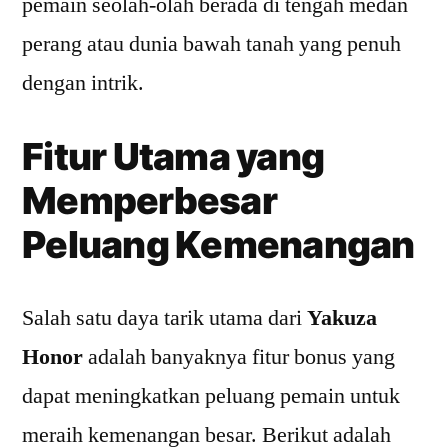
pemain seolah-olah berada di tengah medan
perang atau dunia bawah tanah yang penuh
dengan intrik.
Fitur Utama yang
Memperbesar
Peluang Kemenangan
Salah satu daya tarik utama dari
Yakuza
Honor
adalah banyaknya fitur bonus yang
dapat meningkatkan peluang pemain untuk
meraih kemenangan besar. Berikut adalah