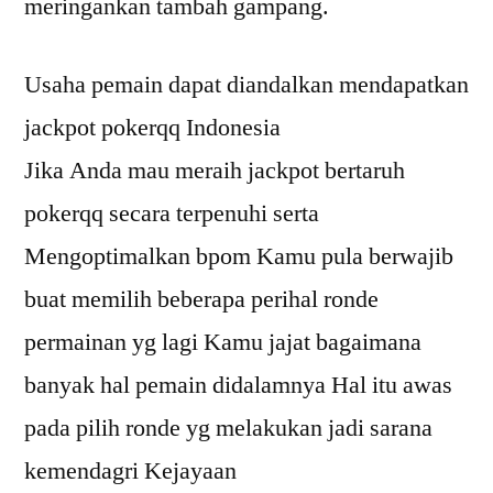
meringankan tambah gampang.
Usaha pemain dapat diandalkan mendapatkan
jackpot pokerqq Indonesia
Jika Anda mau meraih jackpot bertaruh
pokerqq secara terpenuhi serta
Mengoptimalkan bpom Kamu pula berwajib
buat memilih beberapa perihal ronde
permainan yg lagi Kamu jajat bagaimana
banyak hal pemain didalamnya Hal itu awas
pada pilih ronde yg melakukan jadi sarana
kemendagri Kejayaan