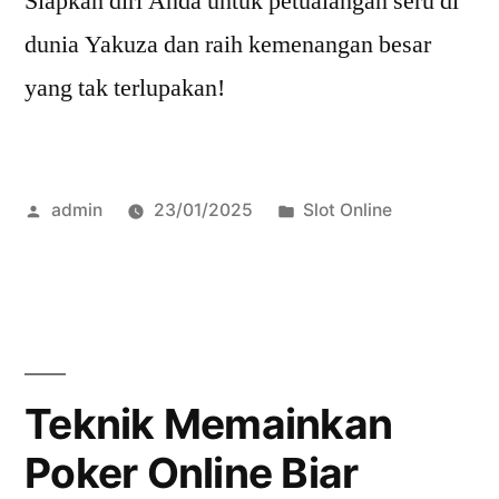
Siapkan diri Anda untuk petualangan seru di
dunia Yakuza dan raih kemenangan besar
yang tak terlupakan!
Posted
Posted
admin
23/01/2025
Slot Online
by
in
Teknik Memainkan
Poker Online Biar