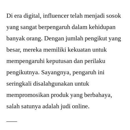
Di era digital, influencer telah menjadi sosok
yang sangat berpengaruh dalam kehidupan
banyak orang. Dengan jumlah pengikut yang
besar, mereka memiliki kekuatan untuk
mempengaruhi keputusan dan perilaku
pengikutnya. Sayangnya, pengaruh ini
seringkali disalahgunakan untuk
mempromosikan produk yang berbahaya,
salah satunya adalah judi online.