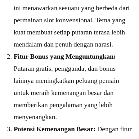
ini menawarkan sesuatu yang berbeda dari
permainan slot konvensional. Tema yang
kuat membuat setiap putaran terasa lebih
mendalam dan penuh dengan narasi.
Fitur Bonus yang Menguntungkan:
Putaran gratis, pengganda, dan bonus
lainnya meningkatkan peluang pemain
untuk meraih kemenangan besar dan
memberikan pengalaman yang lebih
menyenangkan.
Potensi Kemenangan Besar:
Dengan fitur