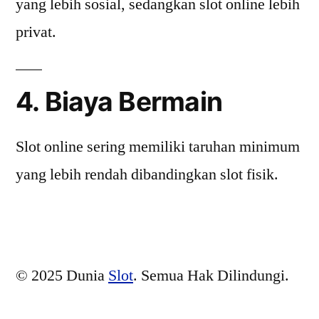
yang lebih sosial, sedangkan slot online lebih
privat.
4. Biaya Bermain
Slot online sering memiliki taruhan minimum
yang lebih rendah dibandingkan slot fisik.
© 2025 Dunia
Slot
. Semua Hak Dilindungi.