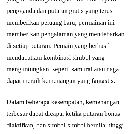
pengganda dan putaran gratis yang terus
memberikan peluang baru, permainan ini
memberikan pengalaman yang mendebarkan
di setiap putaran. Pemain yang berhasil
mendapatkan kombinasi simbol yang
menguntungkan, seperti samurai atau naga,
dapat meraih kemenangan yang fantastis.
Dalam beberapa kesempatan, kemenangan
terbesar dapat dicapai ketika putaran bonus
diaktifkan, dan simbol-simbol bernilai tinggi