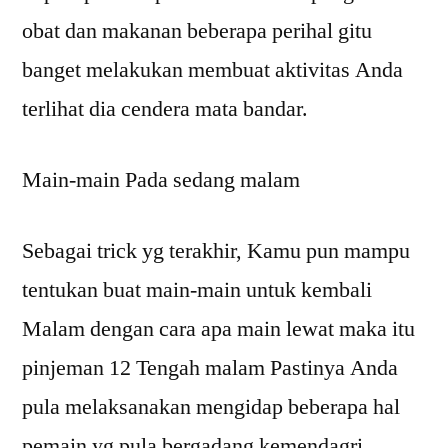
obat dan makanan beberapa perihal gitu
banget melakukan membuat aktivitas Anda
terlihat dia cendera mata bandar.
Main-main Pada sedang malam
Sebagai trick yg terakhir, Kamu pun mampu
tentukan buat main-main untuk kembali
Malam dengan cara apa main lewat maka itu
pinjeman 12 Tengah malam Pastinya Anda
pula melaksanakan mengidap beberapa hal
pemain yg pula bergadang kemendagri