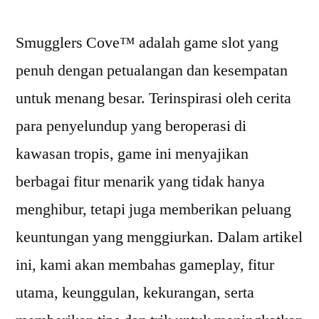
Smugglers Cove™ adalah game slot yang
penuh dengan petualangan dan kesempatan
untuk menang besar. Terinspirasi oleh cerita
para penyelundup yang beroperasi di
kawasan tropis, game ini menyajikan
berbagai fitur menarik yang tidak hanya
menghibur, tetapi juga memberikan peluang
keuntungan yang menggiurkan. Dalam artikel
ini, kami akan membahas gameplay, fitur
utama, keunggulan, kekurangan, serta