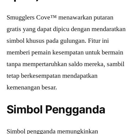
Smugglers Cove™ menawarkan putaran
gratis yang dapat dipicu dengan mendaratkan
simbol khusus pada gulungan. Fitur ini
memberi pemain kesempatan untuk bermain
tanpa mempertaruhkan saldo mereka, sambil
tetap berkesempatan mendapatkan
kemenangan besar.
Simbol Pengganda
Simbol pengganda memungkinkan