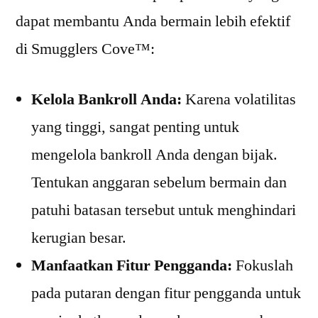
dapat membantu Anda bermain lebih efektif
di Smugglers Cove™:
Kelola Bankroll Anda:
Karena volatilitas
yang tinggi, sangat penting untuk
mengelola bankroll Anda dengan bijak.
Tentukan anggaran sebelum bermain dan
patuhi batasan tersebut untuk menghindari
kerugian besar.
Manfaatkan Fitur Pengganda:
Fokuslah
pada putaran dengan fitur pengganda untuk