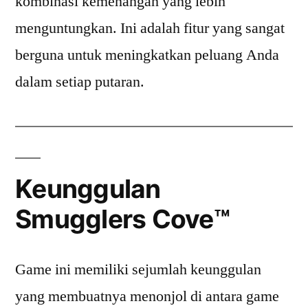
kombinasi kemenangan yang lebih
menguntungkan. Ini adalah fitur yang sangat
berguna untuk meningkatkan peluang Anda
dalam setiap putaran.
Keunggulan
Smugglers Cove™
Game ini memiliki sejumlah keunggulan
yang membuatnya menonjol di antara game