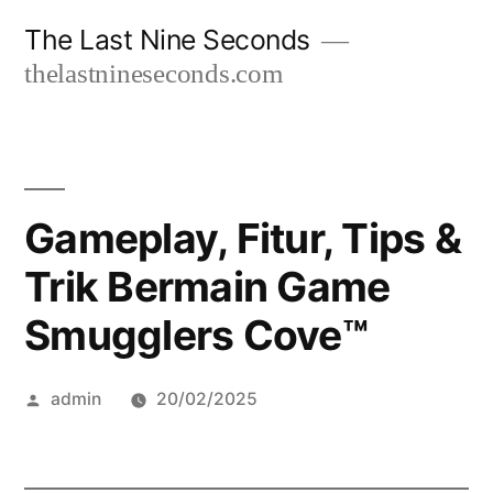
Skip
The Last Nine Seconds
to
thelastnineseconds.com
content
Gameplay, Fitur, Tips &
Trik Bermain Game
Smugglers Cove™
Posted
admin
20/02/2025
by