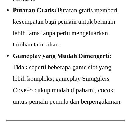
Putaran Gratis:
Putaran gratis memberi
kesempatan bagi pemain untuk bermain
lebih lama tanpa perlu mengeluarkan
taruhan tambahan.
Gameplay yang Mudah Dimengerti:
Tidak seperti beberapa game slot yang
lebih kompleks, gameplay Smugglers
Cove™ cukup mudah dipahami, cocok
untuk pemain pemula dan berpengalaman.