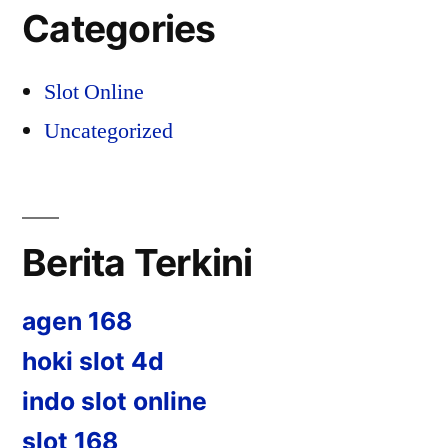
Categories
Slot Online
Uncategorized
Berita Terkini
agen 168
hoki slot 4d
indo slot online
slot 168