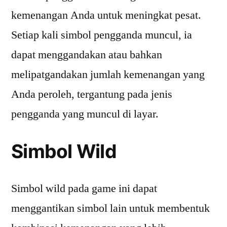
kemenangan Anda untuk meningkat pesat.
Setiap kali simbol pengganda muncul, ia
dapat menggandakan atau bahkan
melipatgandakan jumlah kemenangan yang
Anda peroleh, tergantung pada jenis
pengganda yang muncul di layar.
Simbol Wild
Simbol wild pada game ini dapat
menggantikan simbol lain untuk membentuk