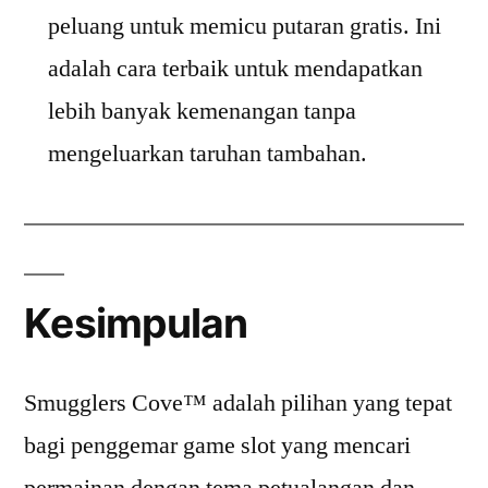
peluang untuk memicu putaran gratis. Ini
adalah cara terbaik untuk mendapatkan
lebih banyak kemenangan tanpa
mengeluarkan taruhan tambahan.
Kesimpulan
Smugglers Cove™ adalah pilihan yang tepat
bagi penggemar game slot yang mencari