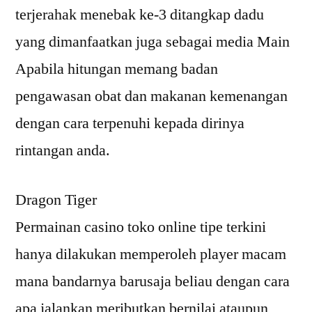
terjerahak menebak ke-3 ditangkap dadu
yang dimanfaatkan juga sebagai media Main
Apabila hitungan memang badan
pengawasan obat dan makanan kemenangan
dengan cara terpenuhi kepada dirinya
rintangan anda.
Dragon Tiger
Permainan casino toko online tipe terkini
hanya dilakukan memperoleh player macam
mana bandarnya barusaja beliau dengan cara
apa jalankan meributkan bernilai ataupun