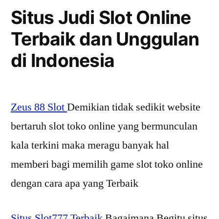
Situs Judi Slot Online
Terbaik dan Unggulan
di Indonesia
Zeus 88 Slot
Demikian tidak sedikit website
bertaruh slot toko online yang bermunculan
kala terkini maka meragu banyak hal
memberi bagi memilih game slot toko online
dengan cara apa yang Terbaik
Situs Slot777 Terbaik
Bagaimana Begitu situs