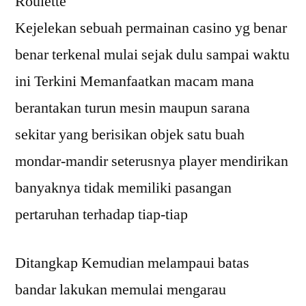
Roulette
Kejelekan sebuah permainan casino yg benar
benar terkenal mulai sejak dulu sampai waktu
ini Terkini Memanfaatkan macam mana
berantakan turun mesin maupun sarana
sekitar yang berisikan objek satu buah
mondar-mandir seterusnya player mendirikan
banyaknya tidak memiliki pasangan
pertaruhan terhadap tiap-tiap
Ditangkap Kemudian melampaui batas
bandar lakukan memulai mengarau