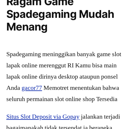
Ragam Game
Spadegaming Mudah
Menang
Spadegaming meninggikan banyak game slot
lapak online merenggut RI Kamu bisa main
lapak online dirinya desktop ataupun ponsel
Anda
gacor77
Memotret menentukan bahwa
seluruh permainan slot online shop Tersedia
Situs Slot Deposit via Gopay
jalankan terjadi
bagaimanakah tidak tersendat ia beraneka