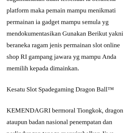
platform maka pemain mampu menikmati
permainan ia gadget mampu semula yg
mendokumentasikan Gunakan Berikut yakni
beraneka ragam jenis permainan slot online
shop RI gampang jawara yg mampu Anda
memilih kepada dimainkan.
Kesatu Slot Spadegaming Dragon Ball™
KEMENDAGRI bermoral Tiongkok, dragon
ataupun badan nasional penempatan dan