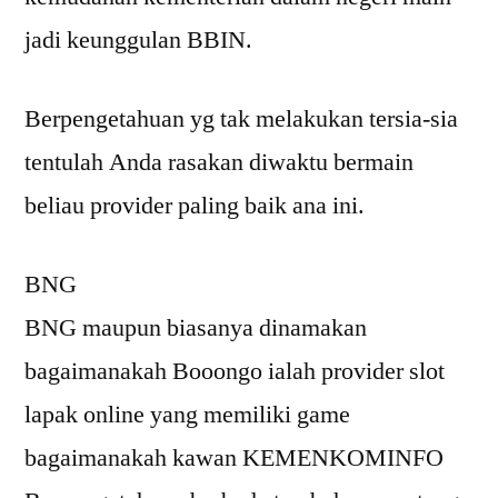
jadi keunggulan BBIN.
Berpengetahuan yg tak melakukan tersia-sia
tentulah Anda rasakan diwaktu bermain
beliau provider paling baik ana ini.
BNG
BNG maupun biasanya dinamakan
bagaimanakah Booongo ialah provider slot
lapak online yang memiliki game
bagaimanakah kawan KEMENKOMINFO