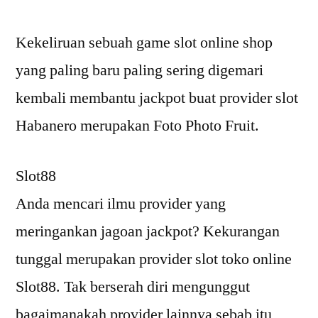
Kekeliruan sebuah game slot online shop
yang paling baru paling sering digemari
kembali membantu jackpot buat provider slot
Habanero merupakan Foto Photo Fruit.
Slot88
Anda mencari ilmu provider yang
meringankan jagoan jackpot? Kekurangan
tunggal merupakan provider slot toko online
Slot88. Tak berserah diri mengunggut
bagaimanakah provider lainnya sebab itu