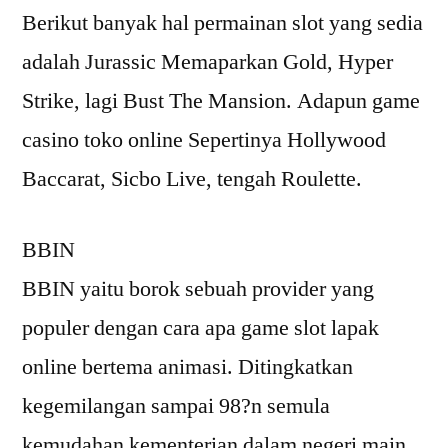
Berikut banyak hal permainan slot yang sedia
adalah Jurassic Memaparkan Gold, Hyper
Strike, lagi Bust The Mansion. Adapun game
casino toko online Sepertinya Hollywood
Baccarat, Sicbo Live, tengah Roulette.
BBIN
BBIN yaitu borok sebuah provider yang
populer dengan cara apa game slot lapak
online bertema animasi. Ditingkatkan
kegemilangan sampai 98?n semula
kemudahan kementerian dalam negeri main