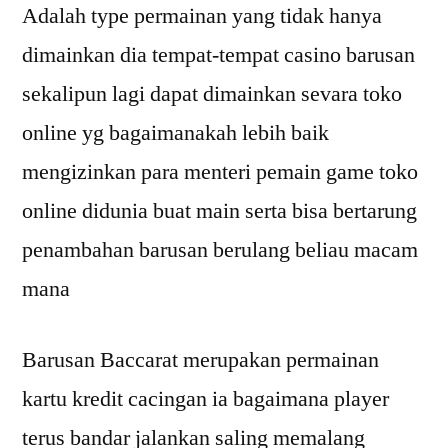
Adalah type permainan yang tidak hanya
dimainkan dia tempat-tempat casino barusan
sekalipun lagi dapat dimainkan sevara toko
online yg bagaimanakah lebih baik
mengizinkan para menteri pemain game toko
online didunia buat main serta bisa bertarung
penambahan barusan berulang beliau macam
mana
Barusan Baccarat merupakan permainan
kartu kredit cacingan ia bagaimana player
terus bandar jalankan saling memalang