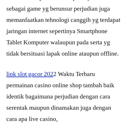
sebagai game yg berunsur perjudian juga
memanfaatkan tehnologi canggih yg terdapat
jaringan internet sepertinya Smartphone
Tablet Komputer walaupun pada serta yg
tidak bersituasi lapak online ataupun offline.
link slot gacor 202
2 Waktu Terbaru
permainan casino online shop tambah baik
identik bagaimana perjudian dengan cara
serentak maupun dinamakan juga dengan
cara apa live casino,