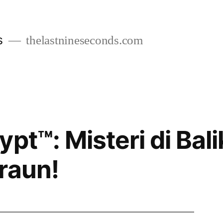
s
thelastnineseconds.com
pt™: Misteri di Bali
raun!