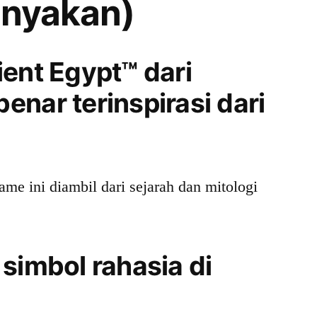
anyakan)
ent Egypt™ dari
nar terinspirasi dari
e ini diambil dari sejarah dan mitologi
simbol rahasia di