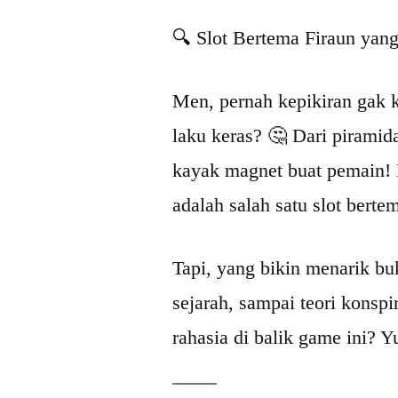
🔍 Slot Bertema Firaun yan
Men, pernah kepikiran gak 
laku keras? 🤔 Dari pirami
kayak magnet buat pemain!
adalah salah satu slot bert
Tapi, yang bikin menarik bu
sejarah, sampai teori konsp
rahasia di balik game ini? 