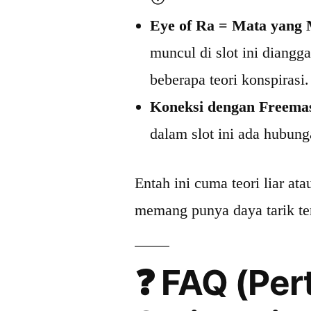
Eye of Ra = Mata yang
muncul di slot ini diang
beberapa teori konspirasi.
Koneksi dengan Freema
dalam slot ini ada hubung
Entah ini cuma teori liar a
memang punya daya tarik ter
❓ FAQ (Per