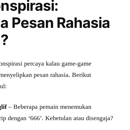
Konspirasi:
a Pesan Rahasia
i?
onspirasi percaya kalau game-game
menyelipkan pesan rahasia. Berikut
ul:
lif
– Beberapa pemain menemukan
ip dengan ‘666’. Kebetulan atau disengaja?